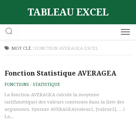
Skip
TABLEAU EXCEL
to
content
MOT CLÉ :
FONCTION AVERAGEA EXCEL
Fonction Statistique AVERAGEA
FONCTIONS
/
STATISTIQUE
La fonction AVERAGEA calcule la moyenne
(arithmétique) des valeurs contenues dans la liste des
arguments. Syntaxe AVERAGEA(valeur1, [valeur2], …)
La...