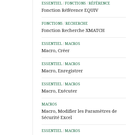
ESSENTIEL
/
FONCTIONS
/
RÉFÉRENCE
Word
Fonction Référence EQUIV
Aide
&
FONCTIONS
/
RECHERCHE
Tutos
Fonction Recherche XMATCH
PowerPoint
ESSENTIEL
/
MACROS
Aide
Macro, Créer
&
Tutos
ESSENTIEL
/
MACROS
IA
Macro, Enregistrer
Les
Outils
ESSENTIEL
/
MACROS
Power
Macro, Exécuter
d’Analyse
de
MACROS
Données
Macro, Modifier les Paramètres de
Sécurité Excel
Microsoft
Learn
ESSENTIEL
/
MACROS