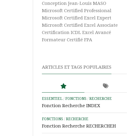
Vidéos
Texte
Conception Jean-Louis MASO
Excel
Complément
Microsoft Certified Professional
Power
Microsoft Certified Excel Expert
Excel
Pivot
Ultime
Microsoft Certified Excel Associate
Certification ICDL Excel Avancé
Tableaux
Microsoft
Croisés
Formateur Certifié FPA
365
Dynamiques
Aide
Tris
&
et
ARTICLES ET TAGS POPULAIRES
Tutos
Filtres
Power
BI
Aide
&
ESSENTIEL
/
FONCTIONS
/
RECHERCHE
Tutos
Fonction Recherche INDEX
Access
FONCTIONS
/
RECHERCHE
Aide
Fonction Recherche RECHERCHEH
&
Tutos