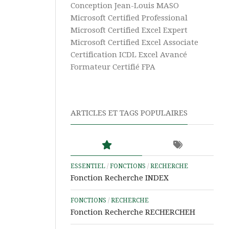
Vidéos
Texte
Conception Jean-Louis MASO
Excel
Complément
Microsoft Certified Professional
Power
Microsoft Certified Excel Expert
Excel
Pivot
Ultime
Microsoft Certified Excel Associate
Certification ICDL Excel Avancé
Tableaux
Microsoft
Croisés
Formateur Certifié FPA
365
Dynamiques
Aide
Tris
&
et
ARTICLES ET TAGS POPULAIRES
Tutos
Filtres
Power
BI
Aide
&
ESSENTIEL
/
FONCTIONS
/
RECHERCHE
Tutos
Fonction Recherche INDEX
Access
FONCTIONS
/
RECHERCHE
Aide
Fonction Recherche RECHERCHEH
&
Tutos