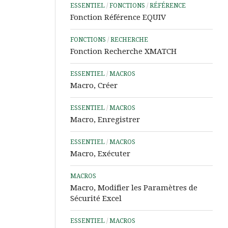
ESSENTIEL
/
FONCTIONS
/
RÉFÉRENCE
Word
Fonction Référence EQUIV
Aide
&
FONCTIONS
/
RECHERCHE
Tutos
Fonction Recherche XMATCH
PowerPoint
ESSENTIEL
/
MACROS
Aide
Macro, Créer
&
Tutos
ESSENTIEL
/
MACROS
IA
Macro, Enregistrer
Les
Outils
ESSENTIEL
/
MACROS
Power
Macro, Exécuter
d’Analyse
de
MACROS
Données
Macro, Modifier les Paramètres de
Sécurité Excel
Microsoft
Learn
ESSENTIEL
/
MACROS