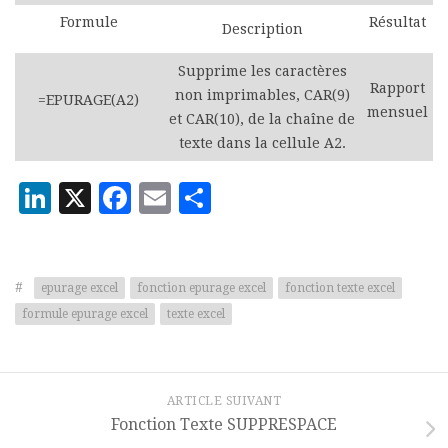
Formule
Résultat
Description
Supprime les caractères
Rapport
non imprimables, CAR(9)
=EPURAGE(A2)
mensuel
et CAR(10), de la chaîne de
texte dans la cellule A2.
LinkedIn
X
Facebook
Email
Partager
#
epurage excel
fonction epurage excel
fonction texte excel
formule epurage excel
texte excel
ARTICLE SUIVANT
Fonction Texte SUPPRESPACE