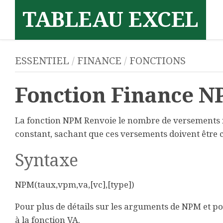
Skip
TABLEAU EXCEL
to
content
ESSENTIEL
/
FINANCE
/
FONCTIONS
Fonction Finance 
La fonction NPM Renvoie le nombre de versements 
constant, sachant que ces versements doivent être c
Syntaxe
NPM(taux,vpm,va,[vc],[type])
Pour plus de détails sur les arguments de NPM et po
à la fonction VA.