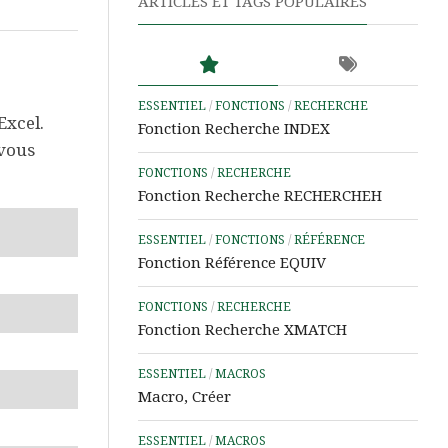
ARTICLES ET TAGS POPULAIRES
Word
Aide
&
Tutos
ESSENTIEL
/
FONCTIONS
/
RECHERCHE
PowerPoint
Excel.
Fonction Recherche INDEX
 vous
Aide
FONCTIONS
/
RECHERCHE
&
Fonction Recherche RECHERCHEH
Tutos
IA
ESSENTIEL
/
FONCTIONS
/
RÉFÉRENCE
Les
Fonction Référence EQUIV
Outils
Power
FONCTIONS
/
RECHERCHE
d’Analyse
Fonction Recherche XMATCH
de
Données
ESSENTIEL
/
MACROS
Macro, Créer
Microsoft
Learn
ESSENTIEL
/
MACROS