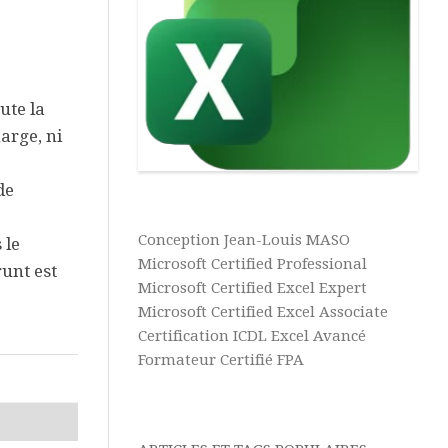
Vidéos
Texte
Excel
Complément
Power
Excel
Pivot
Ultime
ute la
Tableaux
Microsoft
Croisés
arge, ni
365
Dynamiques
Aide
de
Tris
&
et
Tutos
Filtres
Conception Jean-Louis MASO
 le
Power
BI
Microsoft Certified Professional
runt est
Microsoft Certified Excel Expert
Aide
Microsoft Certified Excel Associate
&
Certification ICDL Excel Avancé
Tutos
Formateur Certifié FPA
Access
Aide
&
Tutos