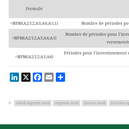
Formule
=NPM(A2/12;A3;A4;A5;1)
Nombre de périodes pour
Nombre de périodes pour l’inve
=NPM(A2/12;A3;A4;A5)
versements
Périodes pour l’investissement 
=NPM(A2/12;A3;A4)
LinkedIn
X
Facebook
Email
Partager
#
calcul emprunt excel
emprunt excel
finance excel
fonction n