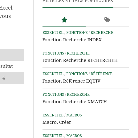
ARTICLES ET TAGS POPULAIRES
Word
Excel.
 vous
Aide
&
Tutos
ESSENTIEL
/
FONCTIONS
/
RECHERCHE
PowerPoint
Fonction Recherche INDEX
Aide
FONCTIONS
/
RECHERCHE
&
Fonction Recherche RECHERCHEH
Tutos
sultat
IA
ESSENTIEL
/
FONCTIONS
/
RÉFÉRENCE
4
Les
Fonction Référence EQUIV
Outils
Power
FONCTIONS
/
RECHERCHE
d’Analyse
Fonction Recherche XMATCH
de
Données
ESSENTIEL
/
MACROS
Macro, Créer
Microsoft
Learn
ESSENTIEL
/
MACROS