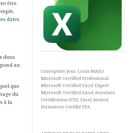
Vidéos
nt être
Texte
Excel
Complément
xemple,
Power
Excel
les
dates
Pivot
Ultime
Tableaux
Microsoft
Croisés
365
Dynamiques
Aide
Tris
es dans
&
et
espond au
Tutos
Filtres
Conception Jean-Louis MASO
Power
BI
Microsoft Certified Professional
Microsoft Certified Excel Expert
quel que
Aide
Microsoft Certified Excel Associate
ichage du
&
Certification ICDL Excel Avancé
s à la
Tutos
Formateur Certifié FPA
Access
Aide
&
Tutos