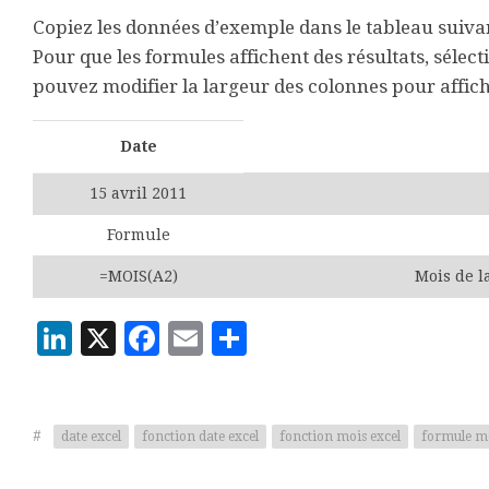
Copiez les données d’exemple dans le tableau suivant
Pour que les formules affichent des résultats, sélect
pouvez modifier la largeur des colonnes pour affich
Date
15 avril 2011
Formule
=MOIS(A2)
Mois de l
LinkedIn
X
Facebook
Email
Partager
#
date excel
fonction date excel
fonction mois excel
formule mo