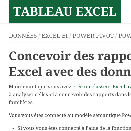
Skip
TABLEAU EXCEL
to
content
DONNÉES
/
EXCEL BI
/
POWER PIVOT
/
POW
Concevoir des rappo
Excel avec des don
Maintenant que vous avez
créé un classeur Excel a
à analyser celles-ci à concevoir des rapports dans le 
familières.
Vous vous êtes connecté au modèle sémantique Power
Si vous vous êtes connecté à l’aide de la fonctio