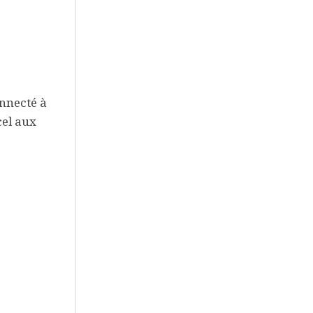
onnecté à
cel aux