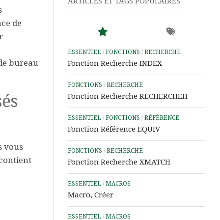
ARTICLES ET TAGS POPULAIRES
Word
s
ace de
Aide
r
&
Tutos
ESSENTIEL
/
FONCTIONS
/
RECHERCHE
PowerPoint
 de bureau
Fonction Recherche INDEX
Aide
FONCTIONS
/
RECHERCHE
&
sés
Fonction Recherche RECHERCHEH
Tutos
IA
ESSENTIEL
/
FONCTIONS
/
RÉFÉRENCE
Les
Fonction Référence EQUIV
Outils
s vous
Power
FONCTIONS
/
RECHERCHE
d’Analyse
contient
Fonction Recherche XMATCH
de
Données
ESSENTIEL
/
MACROS
Macro, Créer
Microsoft
Learn
ESSENTIEL
/
MACROS