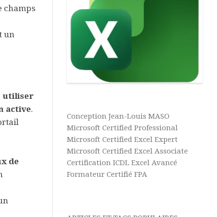
Vidéos
Texte
te champs
Excel
Complément
Power
Excel
Pivot
t un
Ultime
Tableaux
Microsoft
Croisés
365
Dynamiques
Aide
Tris
 utiliser
&
et
Tutos
n active
.
Filtres
Conception Jean-Louis MASO
Power
rtail
BI
Microsoft Certified Professional
Microsoft Certified Excel Expert
Aide
Microsoft Certified Excel Associate
&
ux de
Certification ICDL Excel Avancé
Tutos
n
Formateur Certifié FPA
Access
Aide
un
&
Tutos