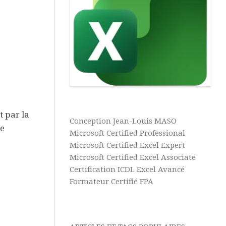
Vidéos
Texte
Excel
Complément
Power
Excel
Pivot
Ultime
Tableaux
Microsoft
Croisés
365
Dynamiques
Aide
Tris
&
et
Tutos
t par la
Filtres
Conception Jean-Louis MASO
Power
le
BI
Microsoft Certified Professional
Microsoft Certified Excel Expert
Aide
Microsoft Certified Excel Associate
&
Certification ICDL Excel Avancé
Tutos
Formateur Certifié FPA
Access
Aide
&
Tutos