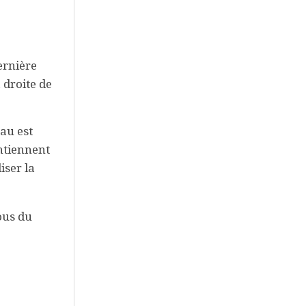
ernière
 droite de
au est
ontiennent
iser la
ous du