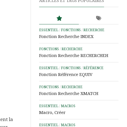
ARTICLES ET TAGS POPULAIRES
Word
Aide
&
Tutos
ESSENTIEL
/
FONCTIONS
/
RECHERCHE
PowerPoint
Fonction Recherche INDEX
Aide
FONCTIONS
/
RECHERCHE
&
Fonction Recherche RECHERCHEH
Tutos
IA
ESSENTIEL
/
FONCTIONS
/
RÉFÉRENCE
Les
Fonction Référence EQUIV
Outils
Power
FONCTIONS
/
RECHERCHE
d’Analyse
Fonction Recherche XMATCH
de
Données
ESSENTIEL
/
MACROS
Macro, Créer
Microsoft
nt la
Learn
ESSENTIEL
/
MACROS