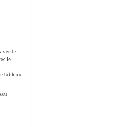
 avec le
ec le
e tableau
leau