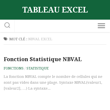
Skip
TABLEAU EXCEL
to
content
MOT CLÉ :
NBVAL EXCEL
Fonction Statistique NBVAL
FONCTIONS
/
STATISTIQUE
La fonction NBVAL compte le nombre de cellules qui ne
sont pas vides dans une plage. Syntaxe NBVAL(valeur1,
[valeur2], …) La syntaxe...