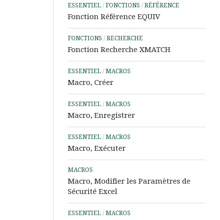
ESSENTIEL
/
FONCTIONS
/
RÉFÉRENCE
Word
Fonction Référence EQUIV
Aide
&
FONCTIONS
/
RECHERCHE
Tutos
Fonction Recherche XMATCH
PowerPoint
ESSENTIEL
/
MACROS
Aide
Macro, Créer
&
Tutos
ESSENTIEL
/
MACROS
IA
Macro, Enregistrer
Les
Outils
ESSENTIEL
/
MACROS
Power
Macro, Exécuter
d’Analyse
de
MACROS
Données
Macro, Modifier les Paramètres de
Sécurité Excel
Microsoft
Learn
ESSENTIEL
/
MACROS