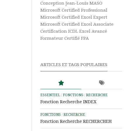
Vidéos
Texte
Conception Jean-Louis MASO
Excel
Complément
Microsoft Certified Professional
Power
Microsoft Certified Excel Expert
Excel
Pivot
Ultime
Microsoft Certified Excel Associate
Certification ICDL Excel Avancé
Tableaux
Microsoft
Croisés
Formateur Certifié FPA
365
Dynamiques
Aide
Tris
&
et
ARTICLES ET TAGS POPULAIRES
Tutos
Filtres
Power
BI
Aide
&
ESSENTIEL
/
FONCTIONS
/
RECHERCHE
Tutos
Fonction Recherche INDEX
Access
FONCTIONS
/
RECHERCHE
Aide
Fonction Recherche RECHERCHEH
&
Tutos