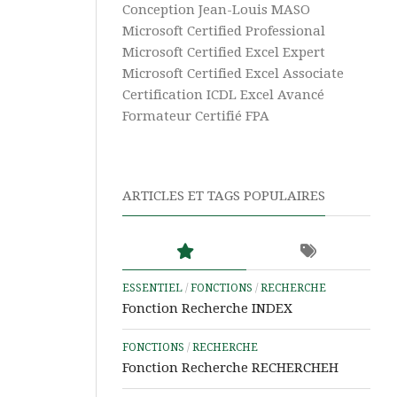
Vidéos
Texte
Conception Jean-Louis MASO
Excel
Complément
Microsoft Certified Professional
Power
Microsoft Certified Excel Expert
Excel
Pivot
Ultime
Microsoft Certified Excel Associate
Certification ICDL Excel Avancé
Tableaux
Microsoft
Croisés
Formateur Certifié FPA
365
Dynamiques
Aide
Tris
&
et
ARTICLES ET TAGS POPULAIRES
Tutos
Filtres
Power
BI
Aide
&
ESSENTIEL
/
FONCTIONS
/
RECHERCHE
Tutos
Fonction Recherche INDEX
Access
FONCTIONS
/
RECHERCHE
Aide
Fonction Recherche RECHERCHEH
&
Tutos