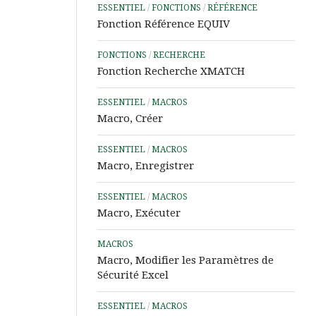
ESSENTIEL
/
FONCTIONS
/
RÉFÉRENCE
Word
Fonction Référence EQUIV
Aide
&
FONCTIONS
/
RECHERCHE
Tutos
Fonction Recherche XMATCH
PowerPoint
ESSENTIEL
/
MACROS
Aide
Macro, Créer
&
Tutos
ESSENTIEL
/
MACROS
IA
Macro, Enregistrer
Les
Outils
ESSENTIEL
/
MACROS
Power
Macro, Exécuter
d’Analyse
de
MACROS
Données
Macro, Modifier les Paramètres de
Sécurité Excel
Microsoft
Learn
ESSENTIEL
/
MACROS