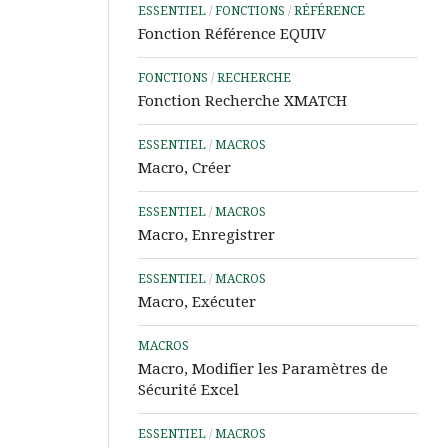
ESSENTIEL
/
FONCTIONS
/
RÉFÉRENCE
Word
Fonction Référence EQUIV
Aide
&
FONCTIONS
/
RECHERCHE
Tutos
Fonction Recherche XMATCH
PowerPoint
ESSENTIEL
/
MACROS
Aide
Macro, Créer
&
Tutos
ESSENTIEL
/
MACROS
IA
Macro, Enregistrer
Les
Outils
ESSENTIEL
/
MACROS
Power
Macro, Exécuter
d’Analyse
de
MACROS
Données
Macro, Modifier les Paramètres de
Sécurité Excel
Microsoft
Learn
ESSENTIEL
/
MACROS