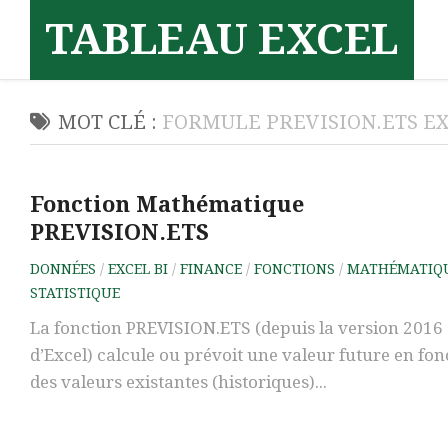
Skip
TABLEAU EXCEL
to
content
MOT CLÉ :
FORMULE PREVISION.ETS E
Fonction Mathématique
PREVISION.ETS
DONNÉES
/
EXCEL BI
/
FINANCE
/
FONCTIONS
/
MATHÉMATIQ
STATISTIQUE
La fonction PREVISION.ETS (depuis la version 2016
d’Excel) calcule ou prévoit une valeur future en fon
des valeurs existantes (historiques)...