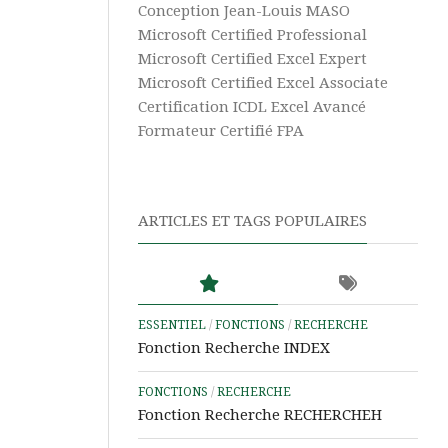
Vidéos
Texte
Conception Jean-Louis MASO
Excel
Complément
Microsoft Certified Professional
Power
Microsoft Certified Excel Expert
Excel
Pivot
Ultime
Microsoft Certified Excel Associate
Certification ICDL Excel Avancé
Tableaux
Microsoft
Croisés
Formateur Certifié FPA
365
Dynamiques
Aide
Tris
&
et
ARTICLES ET TAGS POPULAIRES
Tutos
Filtres
Power
BI
Aide
&
ESSENTIEL
/
FONCTIONS
/
RECHERCHE
Tutos
Fonction Recherche INDEX
Access
FONCTIONS
/
RECHERCHE
Aide
Fonction Recherche RECHERCHEH
&
Tutos